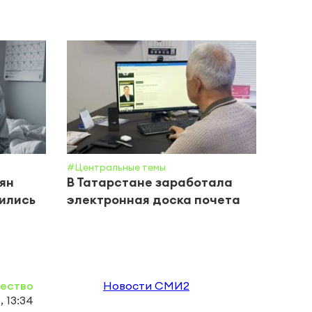
#Центральные темы
#Цент
ян
В Татарстане заработала
В Та
чились
электронная доска почета
на б
на р
ество
Новости СМИ2
 13:34