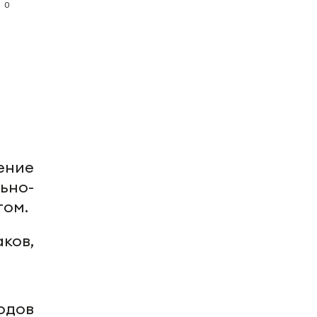
0
жение
ьно-
том.
ков,
одов