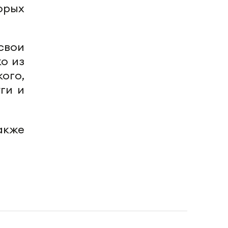
орых
 свои
о из
ого,
ги и
также