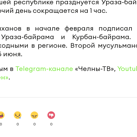
нашей республике празднуется Ураза-бай
очий день сокращается на 1 час.
ханов в начале февраля подписал 
Ураза-байрама и Курбан-байрама.
ходными в регионе. Второй мусульман
6 июня.
ым в
Telegram-канале
«Челны-ТВ»,
Youtu
ен»
.
0
0
0
0