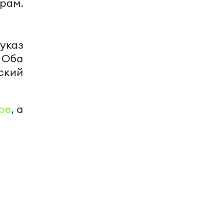
рам.
указ
 Оба
ский
be
, а