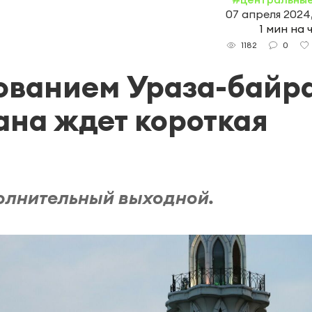
07 апреля 2024,
1 мин на 
0
1182
нованием Ураза-байр
ана ждет короткая
полнительный выходной.