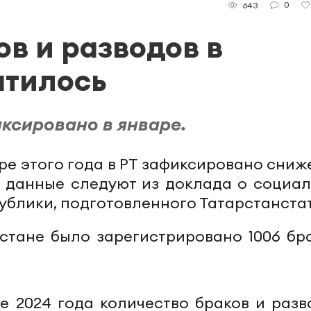
0
643
в и разводов в
атилось
ксировано в январе.
аре этого года в РТ зафиксировано сни
е данные следуют из доклада о социал
блики, подготовленного Татарстанста
рстане было зарегистрировано 1006 бра
е 2024 года количество браков и разв