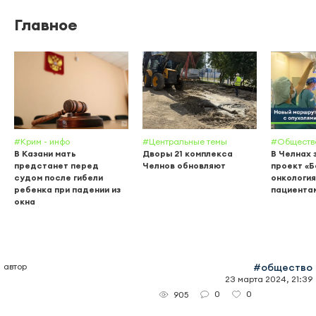
Главное
#Крим - инфо
#Центральные темы
#Обществ
В Казани мать
Дворы 21 комплекса
В Челнах 
предстанет перед
Челнов обновляют
проект «
судом после гибели
онкология
ребенка при падении из
пациента
окна
автор
#общество
23 марта 2024, 21:39
0
0
905