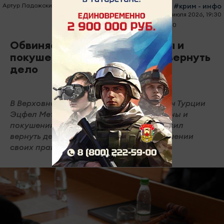
Артур Ладожский
#крим - инфо
06 июля 2026, 19:30
0
0
519
Обвиняемый в убийстве жены и
покушении на сына требует вернуть
дело
В Верховном суде Татарстана гражданин Турции
Эцфел Мете, обвиняемый в убийстве жены и
покушении на трехлетнего сына, попросил
вернуть дело прокурору, заявив о нарушении
своих прав. Решение ожидается завтра.