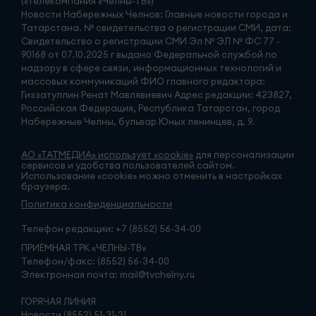
(«Телекомпания «Челны-ТВ»)
Новости Набережных Челнов: Главные новости города и
Татарстана. № свидетельства о регистрации СМИ, дата:
Свидетельство о регистрации СМИ Эл № ЭЛ № ФС 77 -
90168 от 07.10.2025 г выдано Федеральной службой по
надзору в сфере связи, информационных технологий и
массовых коммуникаций ФИО главного редактора:
Гиззатуллин Ренат Мавлявиевич Адрес редакции: 423827,
Российская Федерация, Республика Татарстан, город
Набережные Челны, бульвар Юных ленинцев, д. 9.
АО «ТАТМЕДИА» использует «cookie»
для персонализации
сервисов и удобства пользователей сайтом.
Использование «cookie» можно отменить в настройках
браузера.
Политика конфиденциальности
Телефон редакции:
+7 (8552) 56-34-00
ПРИЁМНАЯ ТРК «ЧЕЛНЫ-ТВ»
Телефон/факс: (8552) 56-34-00
Электронная почта: mail@tvchelny.ru
ГОРЯЧАЯ ЛИНИЯ
Новости (8552) 51-31-31