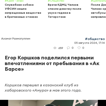
#Крим - инфо
#Общество
#Централь
Служебная собака
Врачи КДМЦ Челнов
После Дня
УФСИН нашла
спасли девочку после
Челнах о
запрещенные вещества
укуса гадюки в
автобусы 
в бритвенных станках
Татарстане
направле
Азамат Рахматуллин
#общество
05 августа 2024, 17:14
0
0
659
Егор Коршков поделился первыми
впечатлениями от пребывания в «Ак
Барсе»
Коршков перешел в казанский клуб из
хабаровского «Амура» в мае этого года.