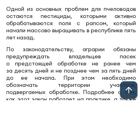
Одной из основных проблем для пчеловодов
остаются пестициды, которыми активно
обрабатываются поля с рапсом, который
начали массово выращивать в республике пять
лет назад.
По законодательству, аграрии обязаны
предупреждать владельцев пасек
о предстоящей обработке не ранее чем
за десять дней и не позднее чем за пять дней
до ее начала. При этом необходимо
обозначать территории участков,
подвергаемых обработке. Подробнее о том,
как этот закон работает на практике, а также
позицию Минсельхозпрода РТ по данной
проблеме, читайте в материале газеты
«Республика Татарстан».
Следите за самым важным в
Telegram-