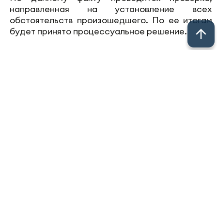
направленная на установление всех
обстоятельств произошедшего. По ее итогам
будет принято процессуальное решение.
Следите за самым важным в
Telegram-
канале
«Челны-ТВ»,
Youtube
, а также
читайте нас в
«Дзен»
.
Перейти на страницу новости