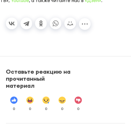
ТВ»,
Youtube
, а также читайте нас в
«Дзен»
.
Оставьте реакцию на
прочитанный
материал
0
0
0
0
0