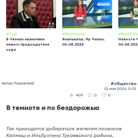
#Суд
#Яналыклар
#Видео но
В Челнах назначили
Яналыклар. Яр Чаллы.
Новости 
нового председателя
06.08.2026
06.08.202
суда
Артур Ладожский
#общество
22 мая 2026, 11:32
0
0
409
В темноте и по бездорожью
Так приходится добираться жителям поселков
Калмаш и Ильбухтино Тукаевского района.