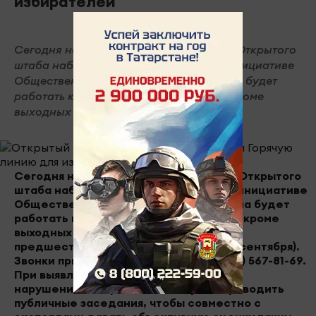
избирателей
Сегодня начала работу Горячая линия Открытого
штаба наблюдателей, созданного по инициативе
Общественной палаты республики. Она будет
работать каждый день с 9.00 до 18.00, кроме
выходных (за исключение...
Сегодня начала работу Горячая линия Открытого
штаба наблюдателей, созданного по инициативе
Общественной палаты республики. Она будет
работать каждый день с 9.00 до 18.00, кроме
выходных (за исключением субботы,
предшествующей Дню голосования 8 сентября).
Звонки принимаются по телефону (843) 567-81-69.
При выявлении сигналов о системных
нарушениях Открытый штаб будет проводить
публичные заседания, чтобы совместно с