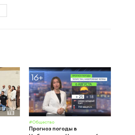
#Общество
#Крим 
Прогноз погоды в
В Ка