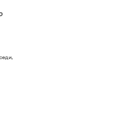
о
седи,