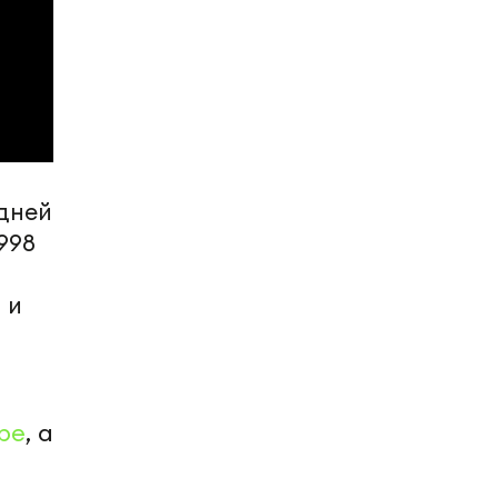
 дней
998
 и
и
be
, а