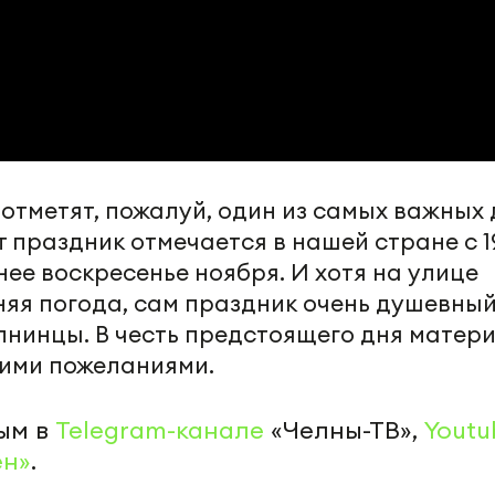
 отметят, пожалуй, один из самых важных
от праздник отмечается в нашей стране с 1
нее воскресенье ноября. И хотя на улице
няя погода, сам праздник очень душевный
лнинцы. В честь предстоящего дня матер
оими пожеланиями.
ым в
Telegram-канале
«Челны-ТВ»,
Youtu
ен»
.