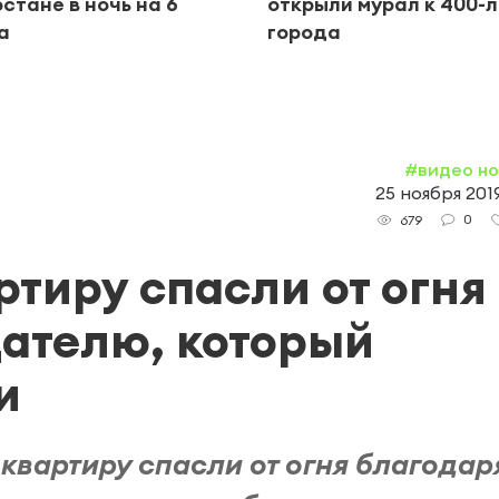
рстане в ночь на 6
открыли мурал к 400-
а
города
#видео н
25 ноября 2019
0
679
ртиру спасли от огня
ателю, который
и
квартиру спасли от огня благодар