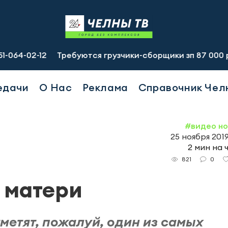
-12
Требуются грузчики-сборщики зп 87 000 руб., подсо
едачи
О Нас
Реклама
Справочник Чел
#видео н
25 ноября 2019
2 мин на 
0
821
ь матери
тметят, пожалуй, один из самых