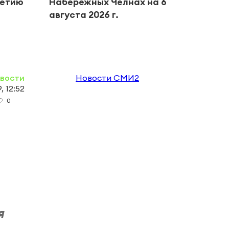
летию
Набережных Челнах на 6
бизн
августа 2026 г.
хище
обор
овости
Новости СМИ2
, 12:52
0
я