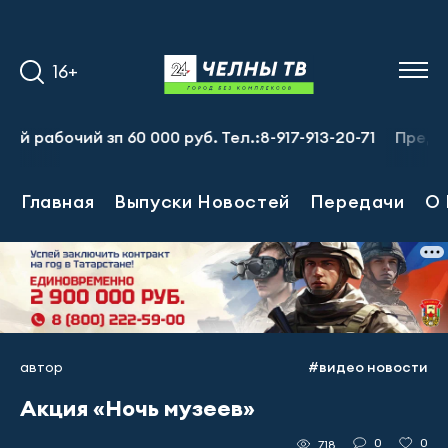
16+
бочий зп 60 000 руб. Тел.:8-917-913-20-71
Предприяти
Главная
Выпуски Новостей
Передачи
О 
автор
#видео новости
Акция «Ночь музеев»
0
0
718