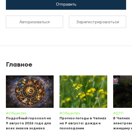
Отправить
Зарегистрироваться
Авторизоваться
Главное
#Общество
#Общество
#ДТП
Подробный гороскоп на
Прогноз погоды в Челнах
В Челнах
9 августа 2026 года для
на 9 августа: дожди и
электров
всех знаков зодиака
похолодание
женщину 