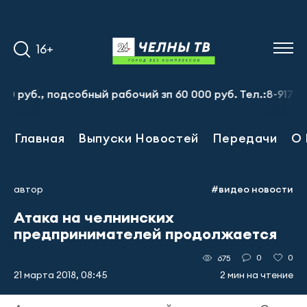
16+
б., подсобный рабочий зп 60 000 руб. Тел.:8-917-913-20
Главная
Выпуски Новостей
Передачи
О 
автор
#видео новости
Атака на челнинских
предпринимателей продолжается
0
0
675
21 марта 2018, 08:45
2 мин на чтение