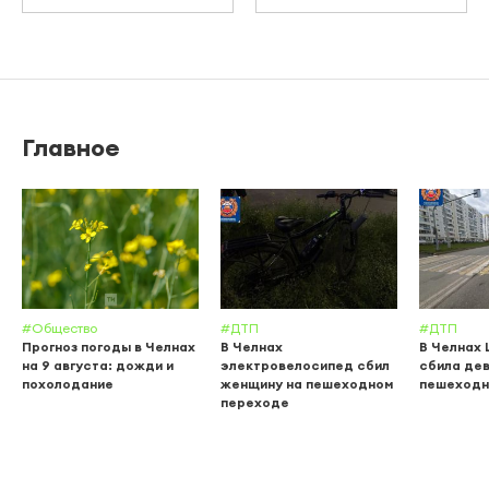
Главное
#Общество
#ДТП
#ДТП
Прогноз погоды в Челнах
В Челнах
В Челнах 
на 9 августа: дожди и
электровелосипед сбил
сбила дев
похолодание
женщину на пешеходном
пешеходн
переходе