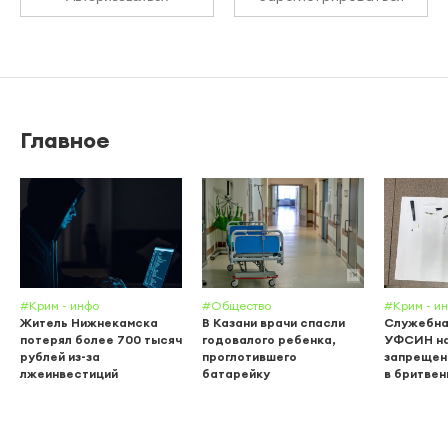
Главное
#Крим - инфо
#Общество
#Крим - и
Житель Нижнекамска
В Казани врачи спасли
Служебна
потерял более 700 тысяч
годовалого ребенка,
УФСИН н
рублей из-за
проглотившего
запрещен
лжеинвестиций
батарейку
в бритвен