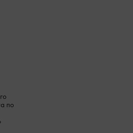
го
та по
»