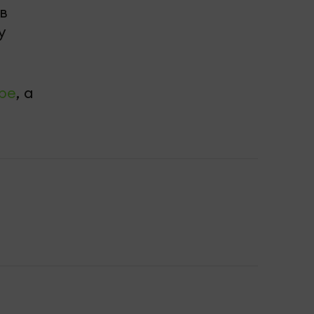
в
у
be
, а