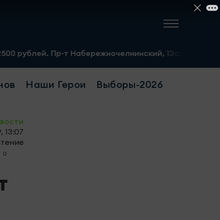
й. Пр-т Набережночелнинский, 13а. Тел.: 8-951-064-02-12
нов
Наши Герои
Выборы-2026
овости
, 13:07
чтение
0
т