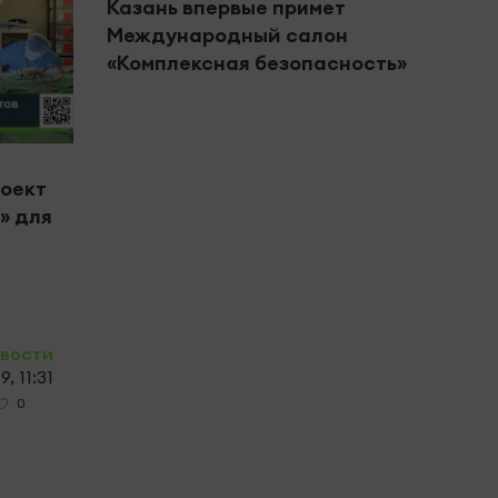
Казань впервые примет
Международный салон
«Комплексная безопасность»
#Цент
роект
В Че
» для
горо
вете
овости
, 11:31
0