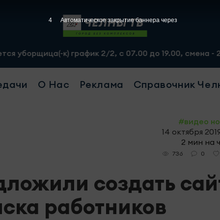
3
Автоматическое закрытие баннера через
а(-к) график 2/2, с 07.00 до 19.00, смена - 2500 рубле
едачи
О Нас
Реклама
Справочник Чел
#видео н
14 октября 2019
2 мин на 
0
736
ложили создать сай
иска работников