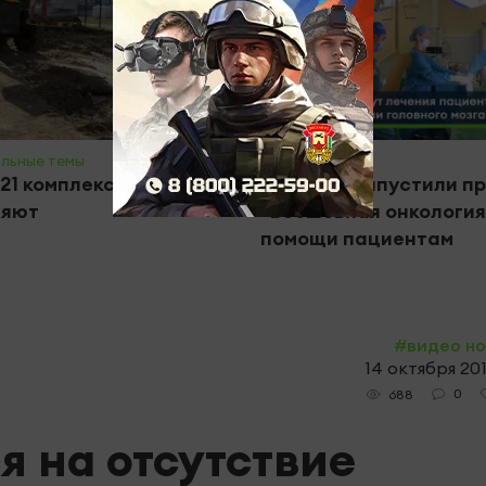
льные темы
#Общество
21 комплекса Челнов
В Челнах запустили п
ляют
«Бесшовная онкология
помощи пациентам
#видео н
14 октября 2019
0
688
 на отсутствие