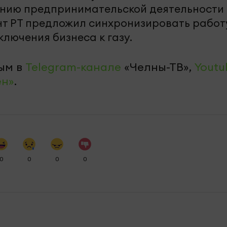
нию предпринимательской деятельности 
ент РТ предложил синхронизировать работ
ключения бизнеса к газу.
ым в
Telegram-канале
«Челны-ТВ»,
Youtu
ен»
.
0
0
0
0