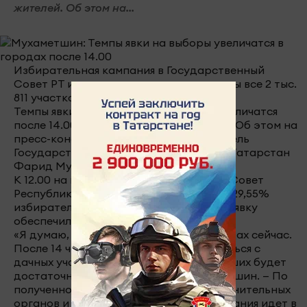
жителей. Об этом на...
Избирательная кампания в Государственный
Совет РТ идет в рамках закона, открыты все 2 тыс.
811 участков.
Темпы явки на выборы в Госсовет РТ увеличатся
после 14.00 за счет городских жителей. Об этом на
пресс-конференции заявил Председатель
Государственного Совета Республики Татарстан
Фарид Мухаметшин.
К 12.00 на выборах в Государственный Совет
Республики Татарстан проголосовали 29,55%
избирателей, напомнил он. В основном явку
обеспечили жители сельских районов.
«Я думаю, что темпы увеличатся в городах сейчас.
После 14 часов люди начнут возвращаться с
дачных участков, и процент голосовавших будет
достаточно высоким, — сказал Мухаметшин. — По
полученной информации от правоохранительных
органов и с мест — избирательная кампания идет в