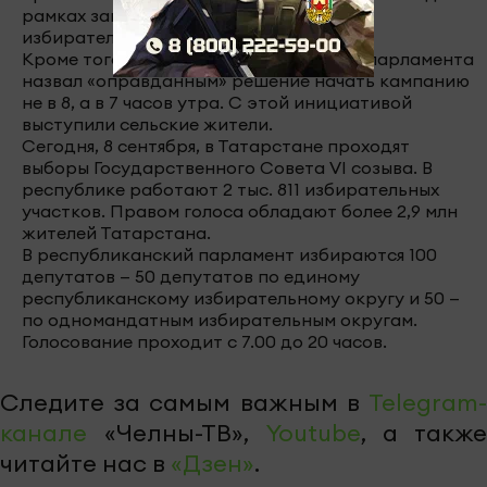
рамках закона. Открыты все 2 тыс. 811
избирательных участков».
Кроме того, спикер республиканского парламента
назвал «оправданным» решение начать кампанию
не в 8, а в 7 часов утра. С этой инициативой
выступили сельские жители.
Сегодня, 8 сентября, в Татарстане проходят
выборы Государственного Совета VI созыва. В
республике работают 2 тыс. 811 избирательных
участков. Правом голоса обладают более 2,9 млн
жителей Татарстана.
В республиканский парламент избираются 100
депутатов — 50 депутатов по единому
республиканскому избирательному округу и 50 —
по одномандатным избирательным округам.
Голосование проходит с 7.00 до 20 часов.
Следите за самым важным в
Telegram-
канале
«Челны-ТВ»,
Youtube
, а также
читайте нас в
«Дзен»
.