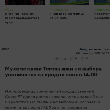
#Суд
#Яналыклар
#Видео но
В Челнах назначили
Яналыклар. Яр Чаллы.
Новости 
нового председателя
06.08.2026
06.08.202
суда
автор
#видео новости
08 сентября 2019, 16:55
0
0
493
Мухаметшин: Темпы явки на выборы
увеличатся в городах после 14.00
Избирательная кампания в Государственный
Совет РТ идет в рамках закона, открыты все 2 тыс.
811 участков.Темпы явки на выборы в Госсовет РТ
увеличатся после 14.00 за счет городских