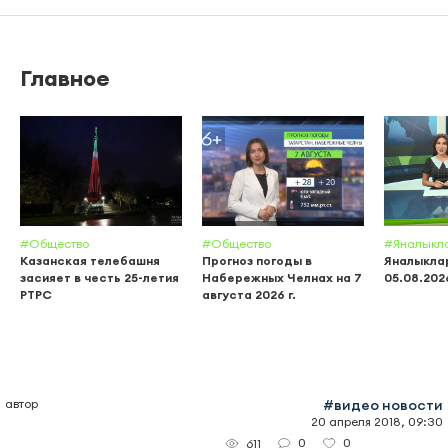
Главное
#Общество
#Общество
#Яналыкл
Казанская телебашня
Прогноз погоды в
Яналыклар
засияет в честь 25-летия
Набережных Челнах на 7
05.08.202
РТРС
августа 2026 г.
автор
#видео новости
20 апреля 2018, 09:30
0
0
611