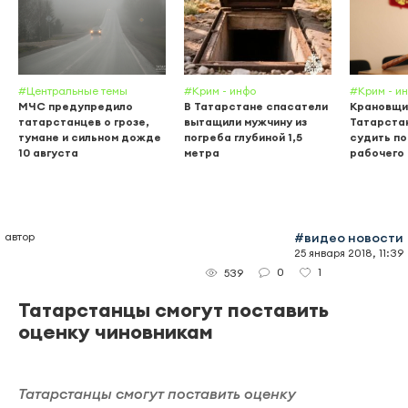
#Центральные темы
#Крим - инфо
#Крим - и
МЧС предупредило
В Татарстане спасатели
Крановщи
татарстанцев о грозе,
вытащили мужчину из
Татарста
тумане и сильном дожде
погреба глубиной 1,5
судить по
10 августа
метра
рабочего
автор
#видео новости
25 января 2018, 11:39
0
1
539
Татарстанцы смогут поставить
оценку чиновникам
Татарстанцы смогут поставить оценку