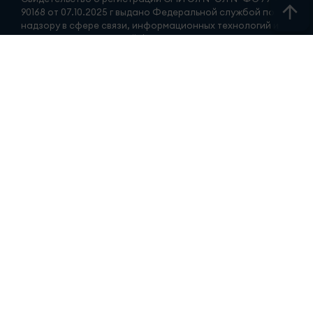
90168 от 07.10.2025 г выдано Федеральной службой по
надзору в сфере связи, информационных технологий и
массовых коммуникаций ФИО главного редактора:
Гиззатуллин Ренат Мавлявиевич Адрес редакции: 423827,
Российская Федерация, Республика Татарстан, город
Набережные Челны, бульвар Юных ленинцев, д. 9.
АО «ТАТМЕДИА» использует «cookie»
для персонализации
сервисов и удобства пользователей сайтом.
Использование «cookie» можно отменить в настройках
браузера.
Политика конфиденциальности
Телефон редакции:
+7 (8552) 56-34-00
ПРИЁМНАЯ ТРК «ЧЕЛНЫ-ТВ»
Телефон/факс: (8552) 56-34-00
Электронная почта: mail@tvchelny.ru
ГОРЯЧАЯ ЛИНИЯ
Новости (8552) 51-31-31
ИНФОРМАЦИОННАЯ СЛУЖБА
Телефон редакции: (8552) 54-29-94