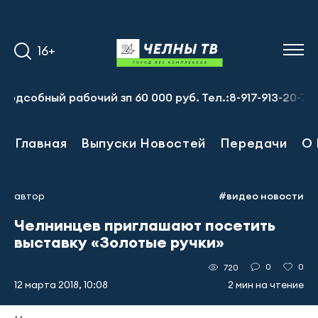
16+
бный рабочий зп 60 000 руб. Тел.:8-917-913-20-71
Пре
Главная
Выпуски Новостей
Передачи
О 
автор
#видео новости
Челнинцев приглашают посетить
выставку «Золотые ручки»
0
0
720
12 марта 2018, 10:08
2 мин на чтение