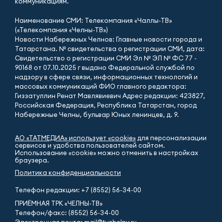
коммуникациям.
Наименование СМИ: Телекомпания «Чаллы-ТВ»
(«Телекомпания «Челны-ТВ»)
Новости Набережных Челнов: Главные новости города и
Татарстана. № свидетельства о регистрации СМИ, дата:
Свидетельство о регистрации СМИ Эл № ЭЛ № ФС 77 -
90168 от 07.10.2025 г выдано Федеральной службой по
надзору в сфере связи, информационных технологий и
массовых коммуникаций ФИО главного редактора:
Гиззатуллин Ренат Мавлявиевич Адрес редакции: 423827,
Российская Федерация, Республика Татарстан, город
Набережные Челны, бульвар Юных ленинцев, д. 9.
АО «ТАТМЕДИА» использует «cookie»
для персонализации
сервисов и удобства пользователей сайтом.
Использование «cookie» можно отменить в настройках
браузера.
Политика конфиденциальности
Телефон редакции:
+7 (8552) 56-34-00
ПРИЁМНАЯ ТРК «ЧЕЛНЫ-ТВ»
Телефон/факс: (8552) 56-34-00
Электронная почта: mail@tvchelny.ru