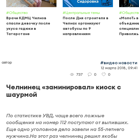
#Общество
#Центральные темы
#Обществ
Врачи КДМЦ Челнов
После Дня строителя в
«МолоТ» в
спасли девочку после
Челнах организуют
объедини
укуса гадюки в
автобусы по 9
специалис
Татарстане
направлениям
Приволжь
автор
#видео новости
12 марта 2018, 09:41
0
0
737
Челнинец «заминировал» киоск с
шаурмой
По статистике УВД, чаще всего ложные
сообщения на номер 112 поступают от выпивших.
Еще одно уголовное дело завели на 55-летнего
мужчина.На этот раз челнинец решил якобы