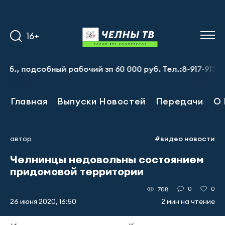
16+
одсобный рабочий зп 60 000 руб. Тел.:8-917-913-20-71
Главная
Выпуски Новостей
Передачи
О 
автор
#видео новости
Челнинцы недовольны состоянием
придомовой территории
0
0
708
26 июня 2020, 16:50
2 мин на чтение