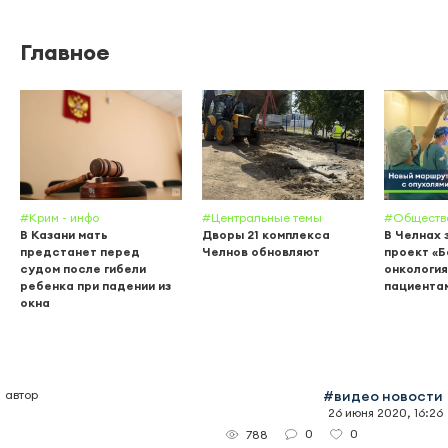
Главное
#Крим - инфо
#Центральные темы
#Обществ
В Казани мать
Дворы 21 комплекса
В Челнах 
предстанет перед
Челнов обновляют
проект «
судом после гибели
онкология
ребенка при падении из
пациента
окна
автор
#видео новости
26 июня 2020, 16:26
0
0
788