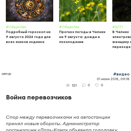
#Общество
#Общество
#ДТП
Подробный гороскоп на
Прогноз погоды в Челнах
В Челнах
9 августа 2026 года для
на 9 августа: дожди и
электров
всех знаков зодиака
похолодание
женщину 
переходе
автор
#видео
01 июня 2018, 09:18
0
0
521
Война перевозчиков
Спор между перевозчиками на автостанции
принял новые обороты. Администратор
организации «Даль-Кама» объявила голодовку.