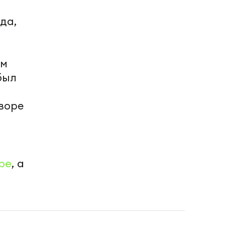
да,
ам
был
дворе
be
, а