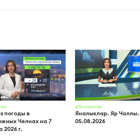
тво
#Яналыклар
з погоды в
Яналыклар. Яр Чаллы.
жных Челнах на 7
05.08.2026
 2026 г.