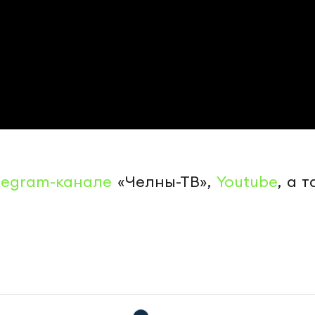
legram-канале
«Челны-ТВ»,
Youtube
, а 