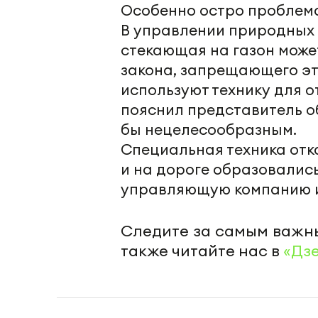
Особенно остро проблема
В управлении природных р
стекающая на газон может
закона, запрещающего эт
используют технику для о
пояснил представитель о
бы нецелесообразным.
Специальная техника отка
и на дороге образовалис
управляющую компанию и
Следите за самым важн
также читайте нас в
«Дз