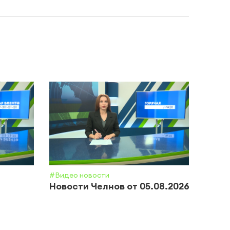
#Видео новости
#Обще
Новости Челнов от 05.08.2026
Почт
приз
полн