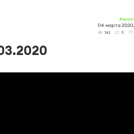
#янал
04 марта 2020,
0
742
03.2020