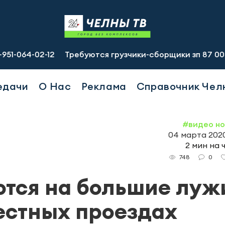
-12
Требуются грузчики-сборщики зп 87 000 руб., подс
едачи
О Нас
Реклама
Справочник Чел
#видео н
04 марта 2020,
2 мин на 
0
748
тся на большие луж
местных проездах