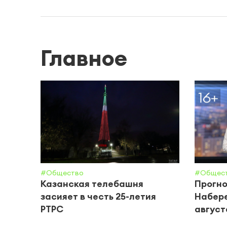
Главное
#Общество
#Общес
Казанская телебашня
Прогно
засияет в честь 25-летия
Набере
РТРС
августа