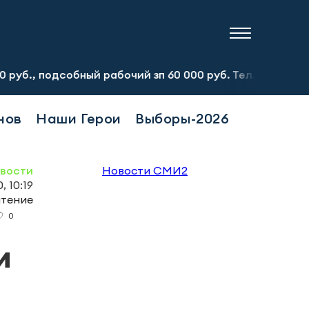
обный рабочий зп 60 000 руб. Тел.:8-917-913-20-71
Пр
нов
Наши Герои
Выборы-2026
овости
Новости СМИ2
 10:19
чтение
0
и