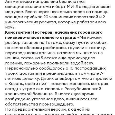
Альметьеска направлена беспилотная
авиационная система и борт МИ-8 с медицинским
модулем. Всего через несколько часов на помощь
заинцам прибыли 20 челнинских спасателей и 2
кинологических расчета, которые работали всю
ночь.
Константин Нестеров, начальник городского
поисково-спасательного отряда:
«Мы начали
разбор завалов на 1 этаже, сразу пустили собак,
на земле обломки разбирали, грузили в технику,
перекладывали дальше, на земле мы никого не
нашли, также на 5 этаже еще происходило
горение, пожарные проливали водой все».
Первоначально сообщалось о 10 пострадавших,
троих доставили в реанимацию, в том числе 7-
летнюю девочку. Двоих спецбортом мчс отправили
в Казань, среди них – пожилая женщина, которая
сегодня утром скончалась в Республиканской
клинической больнице. В настоящее время
возбуждено уголовное дело, выясняются все
обстоятельства произошедшего.
По предварительной версии, к одной из
супружеских пар, проживающей в данном доме на