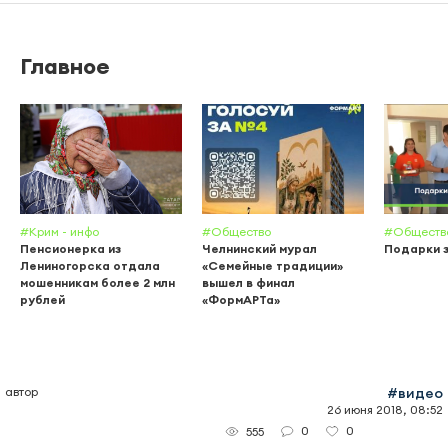
Главное
#Крим - инфо
#Общество
#Обществ
Пенсионерка из
Челнинский мурал
Подарки 
Лениногорска отдала
«Семейные традиции»
мошенникам более 2 млн
вышел в финал
рублей
«ФормАРТа»
автор
#видео
26 июня 2018, 08:52
0
0
555