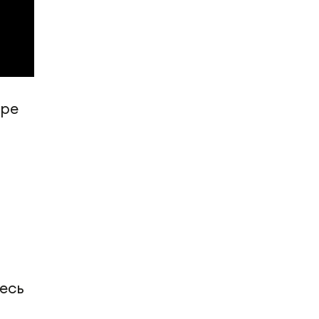
тре
есь