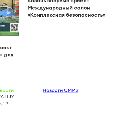
Казань впервые примет
Международный салон
«Комплексная безопасность»
#Цент
роект
В Че
» для
горо
вете
овости
Новости СМИ2
, 11:19
0