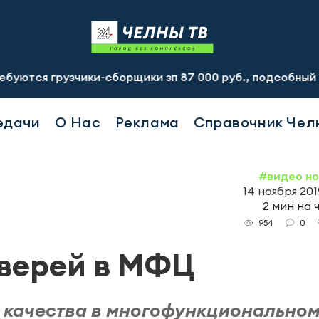
узчики-сборщики зп 87 000 руб., подсобный рабочий зп 6
едачи
О Нас
Реклама
Справочник Чел
#видео н
14 ноября 2019
2 мин на 
0
954
дверей в МФЦ
 качества в многофункционально