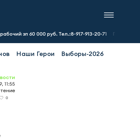
0 000 руб. Тел.:8-917-913-20-71
Предприятию требуетс
нов
Наши Герои
Выборы-2026
овости
, 11:55
чтение
0
м