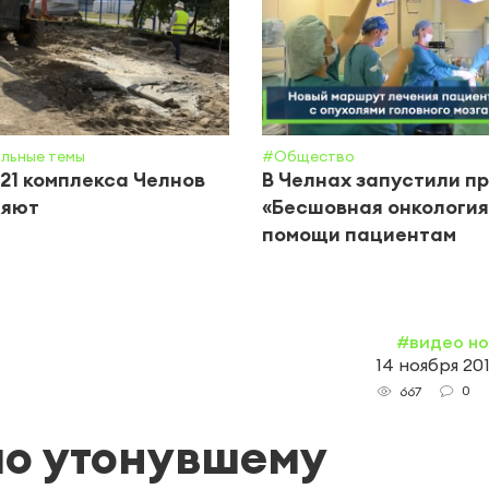
льные темы
#Общество
21 комплекса Челнов
В Челнах запустили п
ляют
«Бесшовная онкология
помощи пациентам
#видео н
14 ноября 2019
0
667
по утонувшему