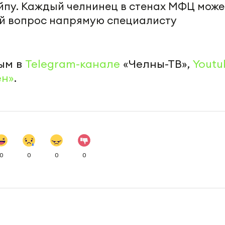
йпу. Каждый челнинец в стенах МФЦ може
ый вопрос напрямую специалисту
ым в
Telegram-канале
«Челны-ТВ»,
Youtu
ен»
.
0
0
0
0