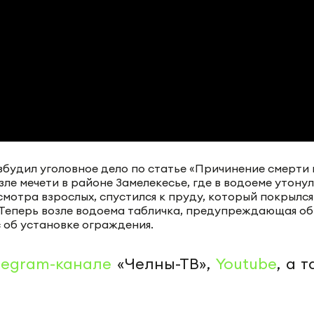
будил уголовное дело по статье «Причинение смерти 
ле мечети в районе Замелекесье, где в водоеме утонул
смотра взрослых, спустился к пруду, который покрылся
. Теперь возле водоема табличка, предупреждающая об
 об установке ограждения.
legram-канале
«Челны-ТВ»,
Youtube
, а 