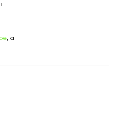
т
be
, а