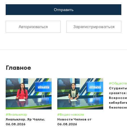
Отправить
Зарегистрироваться
Авторизоваться
Главное
#Обществ
Студенты
сразятся 
Всеросси
кибербит
безопасн
#Яналыклар
#Видео новости
Яналыклар. Яр Чаллы.
Новости Челнов от
06.08.2026
06.08.2026