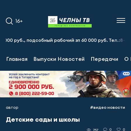
16+
 руб., подсобный рабочий зп 60 000 руб. Тел.:8-917-913
Главная
Выпуски Новостей
Передачи
О 
автор
#видео новости
Детские сады и школы
0
0
757