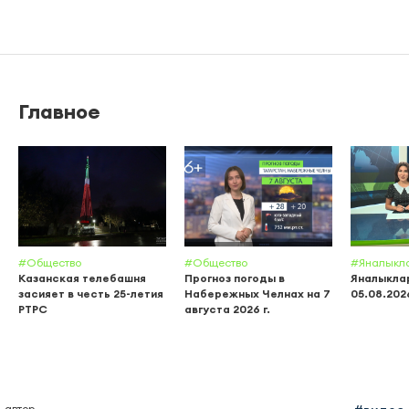
Главное
#Общество
#Общество
#Яналыкл
Казанская телебашня
Прогноз погоды в
Яналыклар
засияет в честь 25-летия
Набережных Челнах на 7
05.08.202
РТРС
августа 2026 г.
автор