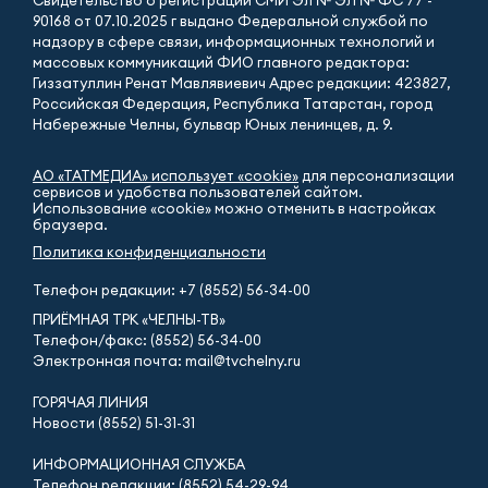
Свидетельство о регистрации СМИ Эл № ЭЛ № ФС 77 -
90168 от 07.10.2025 г выдано Федеральной службой по
надзору в сфере связи, информационных технологий и
массовых коммуникаций ФИО главного редактора:
Гиззатуллин Ренат Мавлявиевич Адрес редакции: 423827,
Российская Федерация, Республика Татарстан, город
Набережные Челны, бульвар Юных ленинцев, д. 9.
АО «ТАТМЕДИА» использует «cookie»
для персонализации
сервисов и удобства пользователей сайтом.
Использование «cookie» можно отменить в настройках
браузера.
Политика конфиденциальности
Телефон редакции:
+7 (8552) 56-34-00
ПРИЁМНАЯ ТРК «ЧЕЛНЫ-ТВ»
Телефон/факс: (8552) 56-34-00
Электронная почта: mail@tvchelny.ru
ГОРЯЧАЯ ЛИНИЯ
Новости (8552) 51-31-31
ИНФОРМАЦИОННАЯ СЛУЖБА
Телефон редакции: (8552) 54-29-94