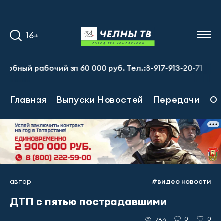
16+
ый рабочий зп 60 000 руб. Тел.:8-917-913-20-71
Предп
Главная
Выпуски Новостей
Передачи
О 
автор
#видео новости
ДТП с пятью пострадавшими
0
0
786