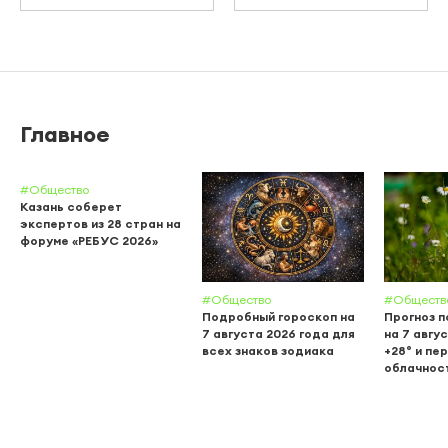
Главное
#Общество
Казань соберет
экспертов из 28 стран на
форуме «РЕБУС 2026»
#Общество
#Обществ
Подробный гороскоп на
Прогноз п
7 августа 2026 года для
на 7 авгу
всех знаков зодиака
+28° и пе
облачнос