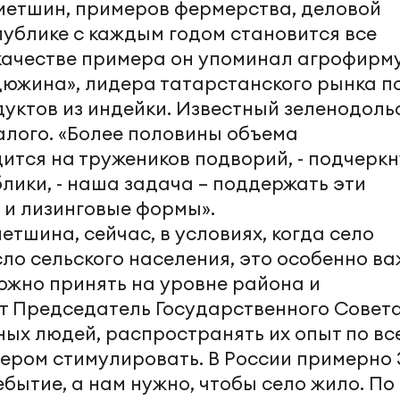
метшин, примеров фермерства, деловой
публике с каждым годом становится все
качестве примера он упоминал агрофирм
южина», лидера татарстанского рынка п
дуктов из индейки. Известный зеленодоль
алого. «Более половины объема
ится на тружеников подворий, - подчерк
лики, - наша задача – поддержать эти
 и лизинговые формы».
тшина, сейчас, в условиях, когда село
ло сельского населения, это особенно ва
ожно принять на уровне района и
т Председатель Государственного Совета,
ных людей, распространять их опыт по вс
ером стимулировать. В России примерно 
ебытие, а нам нужно, чтобы село жило. По