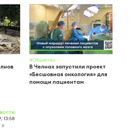
#Обще
Каза
Межд
«Ком
#Общество
елнов
В Челнах запустили проект
«Бесшовная онкология» для
помощи пациентам
овости
, 13:58
0