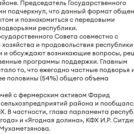
районе. Председатель Государственного
н подчеркнул, что данный формат обще
ытом и познакомиться с передовыми
подворьями республики.
осударственного Совета совместно с
 хозяйства и продовольствия республики
и и обсуждают возникающие вопросы, ре
твенные программы поддержки. Главным
тало то, что ежегодно частные подворья 
ее половины (54%) общего объема
ечей с фермерским активом Фарид
 сельхозпредприятий района и пообщалс
Х. В частности, глава парламента респу
года» и «Ягодная долина», КФХ И.Р. Ситд
. Мухаметзянова.