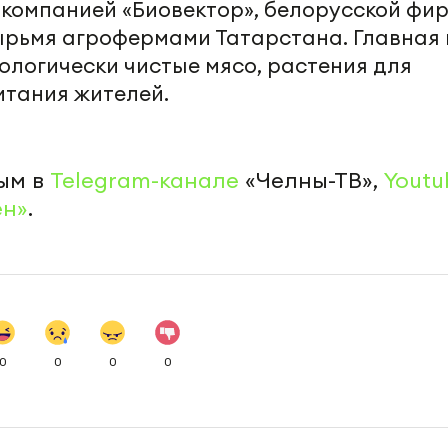
 компанией «Биовектор», белорусской фи
ырьмя агрофермами Татарстана. Главная 
ологически чистые мясо, растения для
итания жителей.
ым в
Telegram-канале
«Челны-ТВ»,
Youtu
ен»
.
0
0
0
0