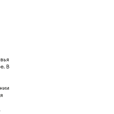
вья
е. В
ании
я
,