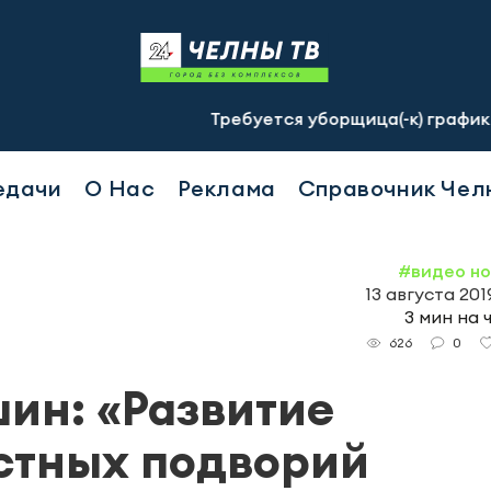
Требуется уборщица(-к) график 2/2, с 07.
едачи
О Нас
Реклама
Справочник Чел
#видео н
13 августа 2019
3 мин на 
0
626
ин: «Развитие
стных подворий