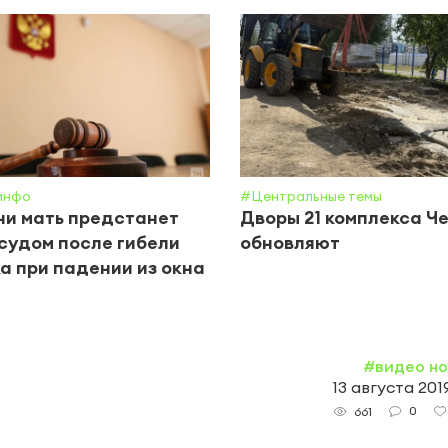
инфо
#Центральные темы
ни мать предстанет
Дворы 21 комплекса Ч
судом после гибели
обновляют
а при падении из окна
#видео н
13 августа 2019
0
661