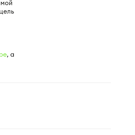
рмой
цель
be
, а