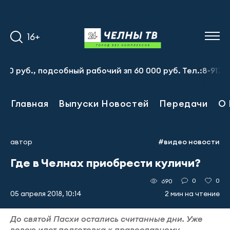
16+
., подсобный рабочий зп 60 000 руб. Тел.:8-917-913-20
Главная
Выпуски Новостей
Передачи
О 
автор
#видео новости
Где в Челнах приобрести куличи?
0
0
690
05 апреля 2018, 10:14
2 мин на чтение
До святой Пасхи остались считанные дни. Уже
вовсю идет подготовка к православному