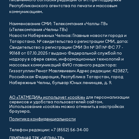
Республиканского агентства по печати и массовым
коммуникациям.
Наименование СМИ: Телекомпания «Чаллы-ТВ»
(«Телекомпания «Челны-ТВ»)
Новости Набережных Челнов: Главные новости города и
Татарстана. № свидетельства о регистрации СМИ, дата:
Свидетельство о регистрации СМИ Эл № ЭЛ № ФС 77 -
90168 от 07.10.2025 г выдано Федеральной службой по
надзору в сфере связи, информационных технологий и
массовых коммуникаций ФИО главного редактора:
Гиззатуллин Ренат Мавлявиевич Адрес редакции: 423827,
Российская Федерация, Республика Татарстан, город
Набережные Челны, бульвар Юных ленинцев, д. 9.
АО «ТАТМЕДИА» использует «cookie»
для персонализации
сервисов и удобства пользователей сайтом.
Использование «cookie» можно отменить в настройках
браузера.
Политика конфиденциальности
Телефон редакции:
+7 (8552) 56-34-00
ПРИЁМНАЯ ТРК «ЧЕЛНЫ-ТВ»