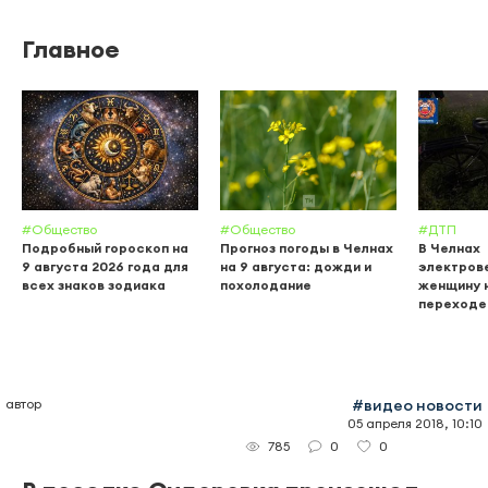
Главное
#Общество
#Общество
#ДТП
Подробный гороскоп на
Прогноз погоды в Челнах
В Челнах
9 августа 2026 года для
на 9 августа: дожди и
электров
всех знаков зодиака
похолодание
женщину 
переходе
автор
#видео новости
05 апреля 2018, 10:10
0
0
785