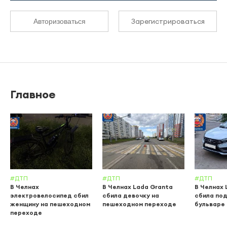
Зарегистрироваться
Авторизоваться
Главное
#ДТП
#ДТП
#ДТП
В Челнах
В Челнах Lada Granta
В Челнах 
электровелосипед сбил
сбила девочку на
сбила по
женщину на пешеходном
пешеходном переходе
бульваре
переходе