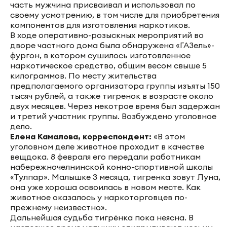
часть мужчина присваивал и использовал по
своему усмотрению, в том числе для приобретения
компонентов для изготовления наркотиков.
В ходе оперативно-розыскных мероприятий во
дворе частного дома была обнаружена «ГАЗель»-
фургон, в котором сушилось изготовленное
наркотическое средство, общим весом свыше 5
килограммов. По месту жительства
предполагаемого организатора группы изъяты 150
тысяч рублей, а также тигренок в возрасте около
двух месяцев. Через некотрое время был задержан
и третий участник группы. Возбуждено уголовное
дело.
Елена Камалова, корреспондент:
«В этом
уголовном деле животное проходит в качестве
вещдока. 8 февраля его передали работникам
набережночелнинской конно-спортивной школы
«Тулпар». Малышке 3 месяца, тигренка зовут Луна,
она уже хороша освоилась в новом месте. Как
животное оказалось у наркоторговцев по-
прежнему неизвестно».
Дальнейшая судьба тигрёнка пока неясна. В