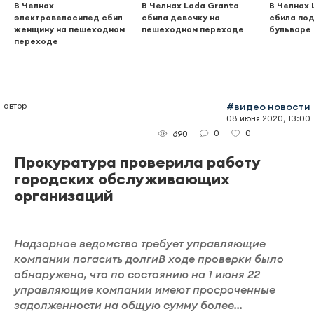
В Челнах
В Челнах Lada Granta
В Челнах 
электровелосипед сбил
сбила девочку на
сбила по
женщину на пешеходном
пешеходном переходе
бульваре
переходе
автор
#видео новости
08 июня 2020, 13:00
0
0
690
Прокуратура проверила работу
городских обслуживающих
организаций
Надзорное ведомство требует управляющие
компании погасить долгиВ ходе проверки было
обнаружено, что по состоянию на 1 июня 22
управляющие компании имеют просроченные
задолженности на общую сумму более...