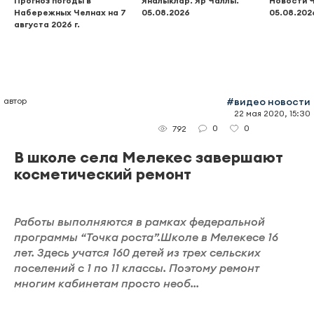
Прогноз погоды в
Яналыклар. Яр Чаллы.
Новости 
Набережных Челнах на 7
05.08.2026
05.08.202
августа 2026 г.
автор
#видео новости
22 мая 2020, 15:30
0
0
792
В школе села Мелекес завершают
косметический ремонт
Работы выполняются в рамках федеральной
программы “Точка роста”.Школе в Мелекесе 16
лет. Здесь учатся 160 детей из трех сельских
поселений с 1 по 11 классы. Поэтому ремонт
многим кабинетам просто необ...