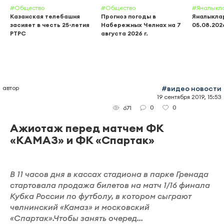
#Общество
#Общество
#Яналыкл
Казанская телебашня
Прогноз погоды в
Яналыклар
засияет в честь 25-летия
Набережных Челнах на 7
05.08.202
РТРС
августа 2026 г.
автор
#видео новости
19 сентября 2019, 15:53
0
0
671
Ажиотаж перед матчем ФК
«КАМАЗ» и ФК «Спартак»
В 11 часов дня в кассах стадиона в парке Гренада
стартовала продажа билетов на матч 1/16 финала
Кубка России по футболу, в котором сыграют
челнинский «Камаз» и московский
«Спартак».Чтобы занять очеред...