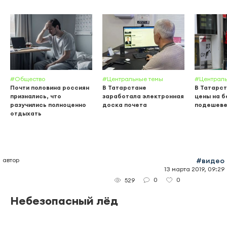
#Общество
#Центральные темы
#Централь
Почти половина россиян
В Татарстане
В Татарст
признались, что
заработала электронная
цены на б
разучились полноценно
доска почета
подешеве
отдыхать
автор
#видео
13 марта 2019, 09:29
0
0
529
Небезопасный лёд