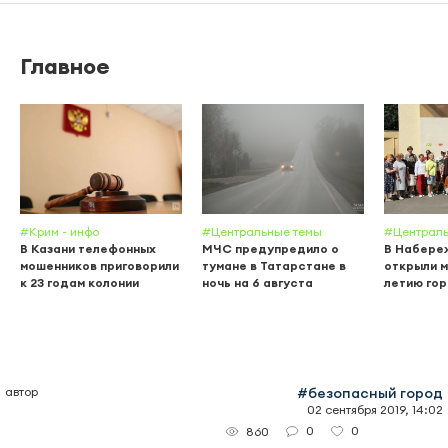
Главное
#Крим - инфо
#Центральные темы
#Централь
В Казани телефонных
МЧС предупредило о
В Набере
мошенников приговорили
тумане в Татарстане в
открыли м
к 23 годам колонии
ночь на 6 августа
летию го
автор
#безопасный город
02 сентября 2019, 14:02
0
0
860