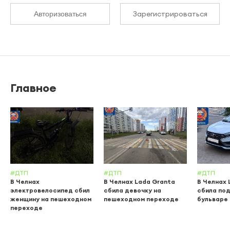
Зарегистрироваться
Авторизоваться
Главное
#ДТП
#ДТП
#ДТП
В Челнах
В Челнах Lada Granta
В Челнах 
электровелосипед сбил
сбила девочку на
сбила по
женщину на пешеходном
пешеходном переходе
бульваре
переходе