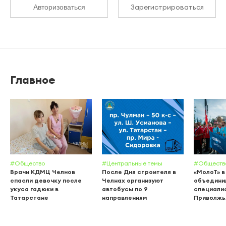
Зарегистрироваться
Авторизоваться
Главное
#Общество
#Центральные темы
#Обществ
Врачи КДМЦ Челнов
После Дня строителя в
«МолоТ» в
спасли девочку после
Челнах организуют
объедини
укуса гадюки в
автобусы по 9
специалис
Татарстане
направлениям
Приволжь