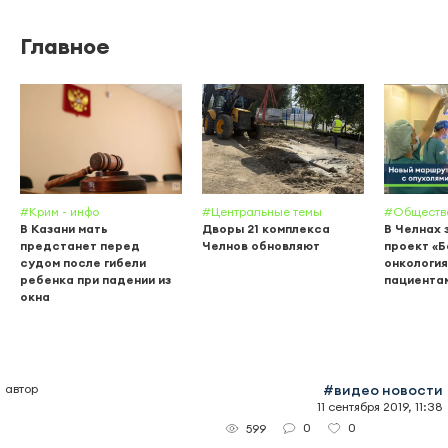
Главное
#Крим - инфо
#Центральные темы
#Обществ
В Казани мать
Дворы 21 комплекса
В Челнах 
предстанет перед
Челнов обновляют
проект «
судом после гибели
онкология
ребенка при падении из
пациента
окна
автор
#видео новости
11 сентября 2019, 11:38
0
0
599