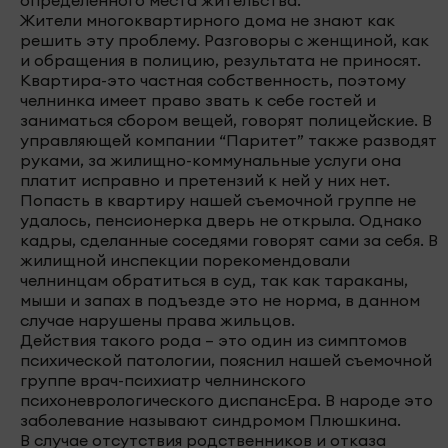
определенного места жительства.
Жители многоквартирного дома не знают как
решить эту проблему. Разговоры с женщиной, как
и обращения в полицию, результата не приносят.
Квартира-это частная собственность, поэтому
челнинка имеет право звать к себе гостей и
заниматься сбором вещей, говорят полицейские. В
управляющей компании “Паритет” также разводят
руками, за жилищно-коммунальные услуги она
платит исправно и претензий к ней у них нет.
Попасть в квартиру нашей съемочной группе не
удалось, пенсионерка дверь не открыла. Однако
кадры, сделанные соседями говорят сами за себя. В
жилищной инспекции порекомендовали
челнинцам обратиться в суд, так как тараканы,
мыши и запах в подъезде это не норма, в данном
случае нарушены права жильцов.
Действия такого рода – это один из симптомов
психической патологии, пояснил нашей съемочной
группе врач-психиатр челнинского
психоневрологического диспансЕра. В народе это
заболевание называют синдромом Плюшкина.
В случае отсутствия родственников и отказа