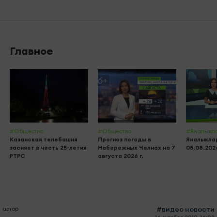
Главное
#Общество
#Общество
#Яналыкл
Казанская телебашня
Прогноз погоды в
Яналыклар
засияет в честь 25-летия
Набережных Челнах на 7
05.08.202
РТРС
августа 2026 г.
автор
#видео новости