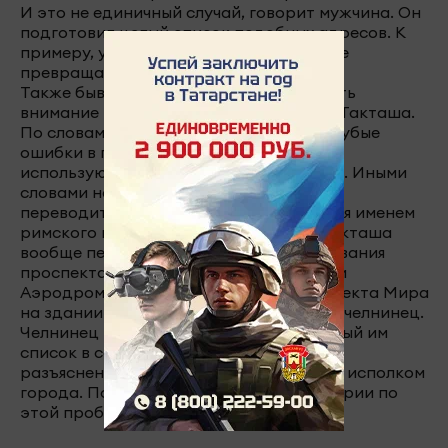
И это не единичный случай, говорит мужчина. Он
подготовил целый список подобных адресов. К
примеру, улица Комарова при переводе
превращается в улицу Комаровой.
Также бывший историк просит обратить
внимание на названия улиц Тан и Хади Такташа.
По словам мужчины здесь допущены грубые
ошибки в переводе на татарский язык,
используются буквы русского алфавита. Иными
словами название Тан, которое должно
переводиться, как “рассвет”, становится именем
римского императора, а улицу Хади Такташа
вообще переводить не стали, как и названия
проспекта Дружбы народов, остановки
Аэродромная на улице Гостева и проспекта Мира
на здании в 25 комплексе, возмущается челнинец.
Челнинец готов предоставить собранный им
список в соответствующие службы. Для
разъяснения ситуации мы обратились в исполком
города. Получить какие-либо комментарии по
этой проблеме пока не удалось.