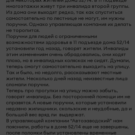
для некоторых жителей дома 52/14. В 11 подъезде
многоэтажки живут три инвалида второй группы.
Из дома они выходят редко, так как спуститься
самостоятельно по лестнице не могут, им нужны
поручни. Однако управляющая компания их делать
не торопится.
Поручни для людей с ограниченными
возможностями здоровья в 11 подъезде дома 52/14
установили год назад, говорят жители. Инвалиды
этим изменениям очень обрадовались, они ходят
плохо, но в инвалидных колясках не сидят. Думали,
теперь смогут самостоятельно выходить на улицу.
Так и было, но недолго, рассказывают местные
жители. Несколько дней назад неизвестные лица
сломали поручни.
Теперь про прогулки на улицу можно забыть,
говорят инвалиды. Без посторонней помощи им не
справятся. А новые поручни, которые установили
недавно жилищники. скользские и неудобные, да и
большой вес вряд ли выдержат.
В управляющей компании “Автозаводский” нам
пояснили, работы в доме 52/14 еще не завершены,
после поломки были установлены временные