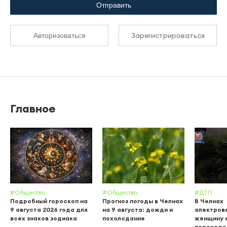
Отправить
Зарегистрироваться
Авторизоваться
Главное
#Общество
#Общество
#ДТП
Подробный гороскоп на
Прогноз погоды в Челнах
В Челнах
9 августа 2026 года для
на 9 августа: дожди и
электров
всех знаков зодиака
похолодание
женщину 
переходе