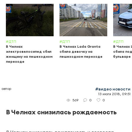
#ДТП
#ДТП
#ДТП
В Челнах
В Челнах Lada Granta
В Челнах 
электровелосипед сбил
сбила девочку на
сбила по
женщину на пешеходном
пешеходном переходе
бульваре
переходе
автор
#видео новости
13 июля 2018, 09:51
0
0
569
В Челнах снизилась рождаемость