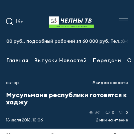
16+
уб., подсобный рабочий зп 60 000 руб. Тел.:8-917-913-
Главная
Выпуски Новостей
Передачи
О 
автор
#видео новости
Мусульмане республики готовятся к
хаджу
0
0
591
13 июля 2018, 10:06
2 мин на чтение