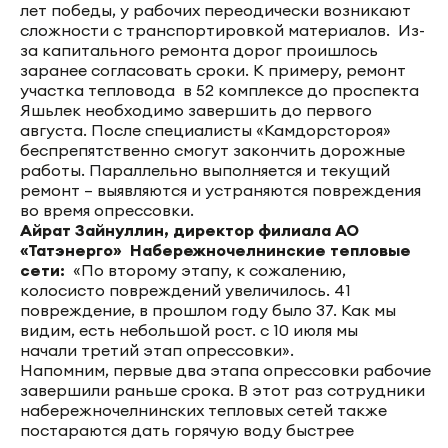
лет победы, у рабочих переодически возникают
сложности с транспортировкой материалов. Из-
за капитального ремонта дорог проишлось
заранее согласовать сроки. К примеру, ремонт
участка тепловода в 52 комплексе до проспекта
Яшьлек необходимо завершить до первого
августа. После специалисты «Камдорстороя»
беспрепятственно смогут закончить дорожные
работы. Параллельно выполняется и текущий
ремонт – выявляются и устраняются повреждения
во время опрессовки.
Айрат Зайнуллин, д
иректор филиала АО
«Татэнерго» Набережночелнинские тепловые
сети:
«По второму этапу, к сожалению,
колосисто повреждений увеличилось. 41
повреждение, в прошлом году было 37. Как мы
видим, есть небольшой рост. с 10 июля мы
начали третий этап опрессовки».
Напомним, первые два этапа опрессовки рабочие
завершили раньше срока. В этот раз сотрудники
набережночелнинских тепловых сетей также
постараются дать горячую воду быстрее