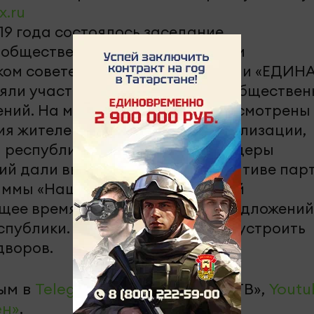
x.ru
19 года состоялось заседание
 общественных объединений при
ком совете Всероссийской партии «ЕДИН
яли участие более 30 лидеров обществе
ений. На мероприятии были рассмотрены
я жителей РТ в разработке, реализации,
 республиканских проектов. Лидеры
ий дали высокую оценку инициативе пар
ммы «Наш двор», поддержанной
ящее время проводится сбор предложений
спублики. Всего планируется обустроить
дворов.
ым в
Telegram-канале
«Челны-ТВ»,
Youtu
ен»
.