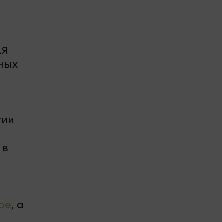
АЯ
нных
тии
 в
be
, а