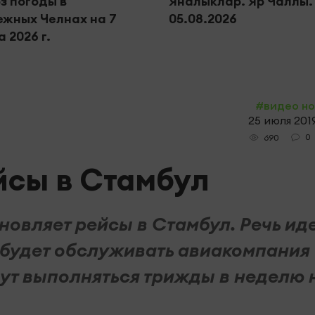
з погоды в
Яналыклар. Яр Чаллы.
жных Челнах на 7
05.08.2026
 2026 г.
#видео н
25 июля 2019
0
690
йсы в Стамбул
овляет рейсы в Стамбул. Речь иде
 будет обслуживать авиакомпания
удут выполняться трижды в неделю 