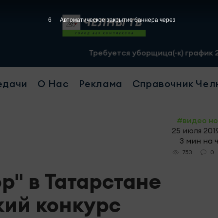
5
Автоматическое закрытие баннера через
Требуется уборщица(-к) график 2/2, с 07.0
едачи
О Нас
Реклама
Справочник Чел
#видео н
25 июля 2019
3 мин на 
0
753
р" в Татарстане
кий конкурс