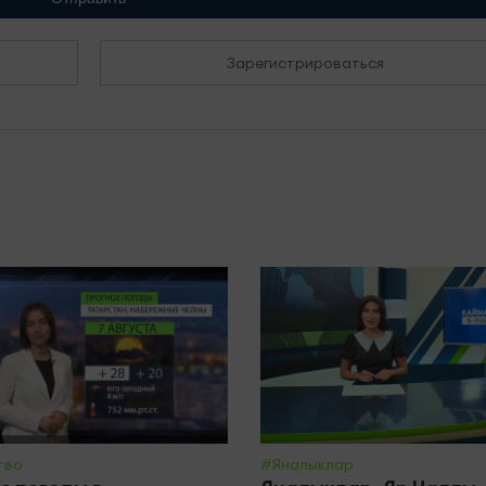
Зарегистрироваться
тво
#Яналыклар