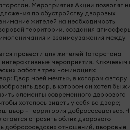
атарстан. Мероприятия Акции позволят н
дложения по обустройству дворовых
 внимание жителей на необходимость
воровой территории, создания атмосфер
аимопонимания и взаимоуважения между
ется провести для жителей Татарстана
и интерактивные мероприятия. Ключевым 
еских работ в трех номинациях:
вор: Двор моей мечты», в котором автору
зобразить двор, в котором он хотел бы жи
зить элементы современного дворового
чтобы хотелось видеть у себя во дворе;
аш двор – территория добрососедства». Ч
агается отразить облик дворового
ь добрососедских отношений, дворовые