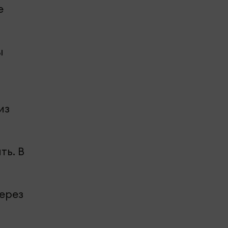
е
ы
из
ть. В
ерез