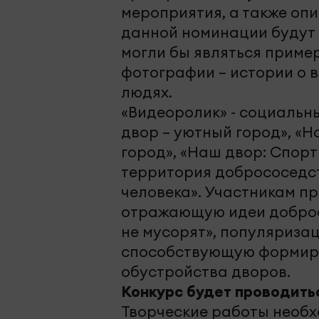
мероприятия, а также опи
данной номинации будут 
могли бы являться приме
фотографии – истории о 
людях.
«Видеоролик» - социальн
двор – уютный город», «
город», «Наш двор: Спорт
территория добрососедст
человека». Участникам п
отражающую идеи добросо
не мусорят», популяриза
способствующую формиро
обустройства дворов.
Конкурс будет проводитьс
Творческие работы необх