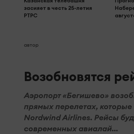
Казанская телебашня
Прогно
засияет в честь 25-летия
Набере
РТРС
августа
автор
Возобновятся ре
Аэропорт «Бегишево» возобн
прямых перелетах, которые
Nordwind Airlines. Рейсы б
современных авиалай...