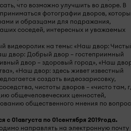
сать, что возможно улучшить во дворе. В
приниматься фотографии дворов, которы
рами и образцами для подражания,
ваших соседей, интересных и уважаемых
ый видеоролик на темы: «Наш двор: Чисты
Наш двор: Добрый двор – гостеприимный
ивный двор – здоровый город», «Наш двор
ва», «Наш двор: здесь живет известный
редлагается создать видеозарисовку,
седства, чистоты дворов – «чисто там, г
цию общечеловеческих ценностей,
ванию общественного мнения по вопро
я с 01августа по 01сентября 2019года.
одимо направлять на электронную почту