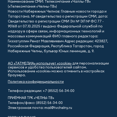
Наименование СМИ: Телекомпания «Чаллы-ТВ»
(«Телекомпания «Челны-ТВ»)
Новости Набережных Челнов: Главные новости города и
Татарстана. № свидетельства о регистрации СМИ, дата:
Свидетельство о регистрации СМИ Эл № ЭЛ № ФС 77 -
90168 от 07.10.2025 г выдано Федеральной службой по
надзору в сфере связи, информационных технологий и
массовых коммуникаций ФИО главного редактора:
Гиззатуллин Ренат Мавлявиевич Адрес редакции: 423827,
Российская Федерация, Республика Татарстан, город
Набережные Челны, бульвар Юных ленинцев, д. 9.
АО «ТАТМЕДИА» использует «cookie»
для персонализации
сервисов и удобства пользователей сайтом.
Использование «cookie» можно отменить в настройках
браузера.
Политика конфиденциальности
Телефон редакции:
+7 (8552) 56-34-00
ПРИЁМНАЯ ТРК «ЧЕЛНЫ-ТВ»
Телефон/факс: (8552) 56-34-00
Электронная почта: mail@tvchelny.ru