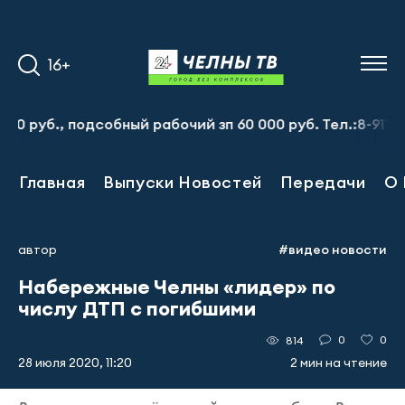
16+
., подсобный рабочий зп 60 000 руб. Тел.:8-917-913-20-
Главная
Выпуски Новостей
Передачи
О 
автор
#видео новости
Набережные Челны «лидер» по
числу ДТП с погибшими
0
0
814
28 июля 2020, 11:20
2 мин на чтение