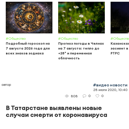
#Общество
#Общество
#Обществ
Подробный гороскоп на
Прогноз погоды в Челнах
Казанска
7 августа 2026 года для
на 7 августа: тепло до
засияет в
всех знаков зодиака
+28° и переменная
РТРС
облачность
автор
#видео новости
28 июля 2020, 10:40
0
0
808
В Татарстане выявлены новые
случаи смерти от коронавируса