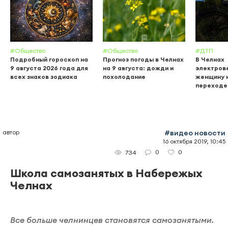
#Общество
#Общество
#ДТП
Подробный гороскоп на
Прогноз погоды в Челнах
В Челнах
9 августа 2026 года для
на 9 августа: дожди и
электров
всех знаков зодиака
похолодание
женщину 
переходе
автор
#видео новости
16 октября 2019, 10:45
0
0
734
Школа самозанятых в Набережых
Челнах
Все больше челнинцев становятся самозанятыми.