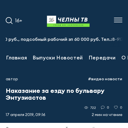
16+
б., подсобный рабочий зп 60 000 руб. Тел.:8-917-913-2
Главная
Выпуски Новостей
Передачи
О 
автор
#видео новости
Наказание за езду по бульвару
Энтузиастов
0
0
722
17 апреля 2019, 09:16
2 мин на чтение