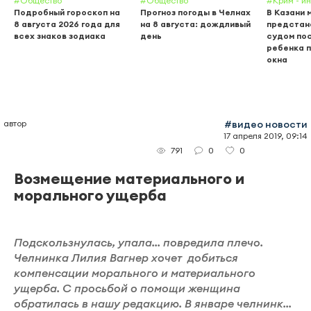
#Общество
#Общество
#Крим - и
Подробный гороскоп на
Прогноз погоды в Челнах
В Казани 
8 августа 2026 года для
на 8 августа: дождливый
предстан
всех знаков зодиака
день
судом пос
ребенка п
окна
автор
#видео новости
17 апреля 2019, 09:14
0
0
791
Возмещение материального и
морального ущерба
Подскользнулась, упала... повредила плечо.
Челнинка Лилия Вагнер хочет добиться
компенсации морального и материального
ущерба. С просьбой о помощи женщина
обратилась в нашу редакцию. В январе челнинк...