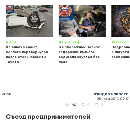
#ДТП
#Крим - инфо
#Обществ
В Челнах Renault
В Набережных Челнах
Подробны
Sandero перевернулся
задержали пьяного
8 августа
после столкновения с
водителя скутера без
всех знак
Toyota
прав
автор
#видео новости
05 июня 2019, 09:17
0
0
767
Съезд предпринимателей