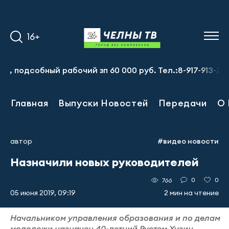
16+
дсобный рабочий зп 60 000 руб. Тел.:8-917-913-20-71
Главная
Выпуски Новостей
Передачи
О 
автор
#видео новости
Назначили новых руководителей
0
0
766
05 июня 2019, 09:19
2 мин на чтение
Начальником управления образования и по делам
молодежи назначен 40-летний Рустем Хузин.