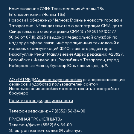
Наименование СМИ: Телекомпания «Чаллы-ТВ»
(«Телекомпания «Челны-ТВ»)
Новости Набережных Челнов: Главные новости города и
Татарстана. № свидетельства о регистрации СМИ, дата:
Свидетельство о регистрации СМИ Эл № ЭЛ № ФС 77 -
90168 от 07.10.2025 г выдано Федеральной службой по
надзору в сфере связи, информационных технологий и
массовых коммуникаций ФИО главного редактора:
Гиззатуллин Ренат Мавлявиевич Адрес редакции: 423827,
Российская Федерация, Республика Татарстан, город
Набережные Челны, бульвар Юных ленинцев, д. 9.
АО «ТАТМЕДИА» использует «cookie»
для персонализации
сервисов и удобства пользователей сайтом.
Использование «cookie» можно отменить в настройках
браузера.
Политика конфиденциальности
Телефон редакции:
+7 (8552) 56-34-00
ПРИЁМНАЯ ТРК «ЧЕЛНЫ-ТВ»
Телефон/факс: (8552) 56-34-00
Электронная почта: mail@tvchelny.ru