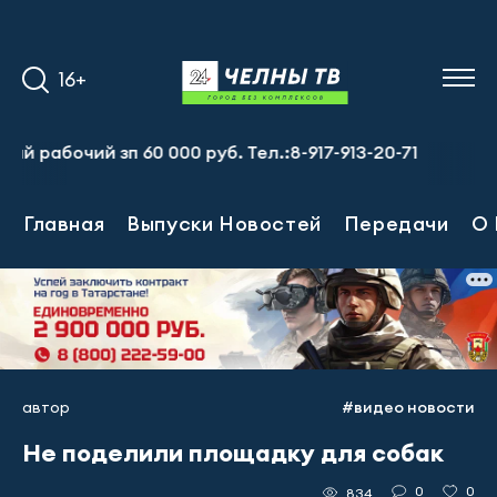
16+
бочий зп 60 000 руб. Тел.:8-917-913-20-71
Главная
Выпуски Новостей
Передачи
О 
автор
#видео новости
Не поделили площадку для собак
0
0
834