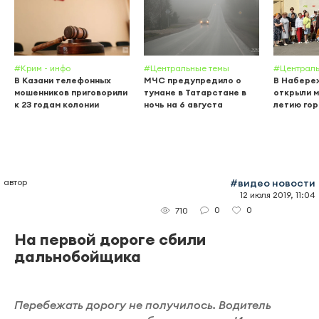
#Крим - инфо
#Центральные темы
#Централь
В Казани телефонных
МЧС предупредило о
В Набере
мошенников приговорили
тумане в Татарстане в
открыли м
к 23 годам колонии
ночь на 6 августа
летию го
автор
#видео новости
12 июля 2019, 11:04
0
0
710
На первой дороге сбили
дальнобойщика
Перебежать дорогу не получилось. Водитель