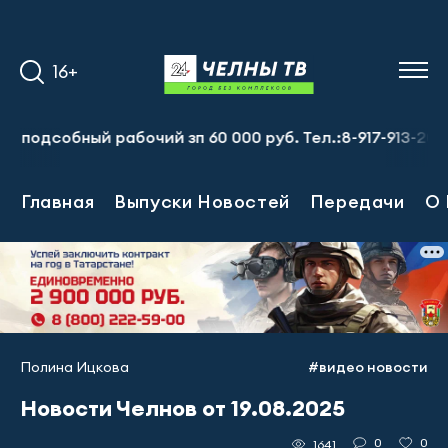
16+
обный рабочий зп 60 000 руб. Тел.:8-917-913-20-71
Пр
Главная
Выпуски Новостей
Передачи
О 
Полина Ицкова
#видео новости
Новости Челнов от 19.08.2025
0
0
1641