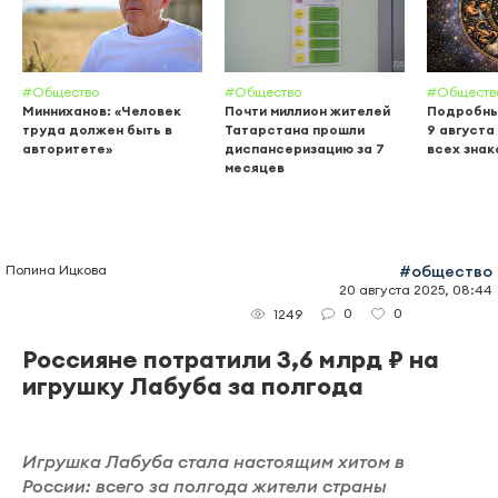
#Общество
#Общество
#Обществ
Минниханов: «Человек
Почти миллион жителей
Подробны
труда должен быть в
Татарстана прошли
9 августа
авторитете»
диспансеризацию за 7
всех знак
месяцев
Полина Ицкова
#общество
20 августа 2025, 08:44
0
0
1249
Россияне потратили 3,6 млрд ₽ на
игрушку Лабуба за полгода
Игрушка Лабуба стала настоящим хитом в
России: всего за полгода жители страны