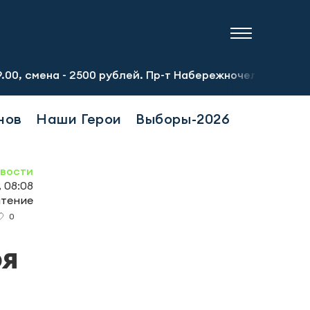
ена - 2500 рублей. Пр-т Набережночелнинский, 13а. Тел.:
нов
Наши Герои
Выборы-2026
овости
, 08:08
чтение
0
ря