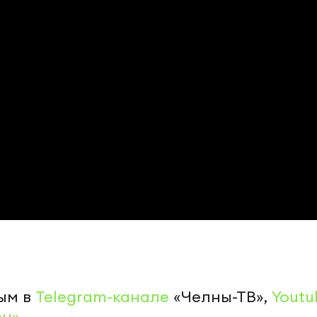
ым в
Telegram-канале
«Челны-ТВ»,
Youtu
ен»
.