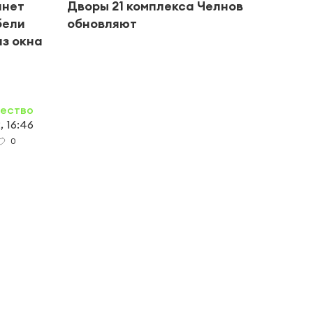
анет
Дворы 21 комплекса Челнов
В Че
бели
обновляют
«Бес
из окна
помо
ество
, 16:46
0