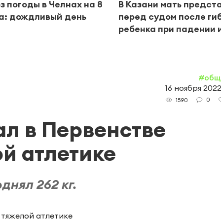
з погоды в Челнах на 8
В Казани мать предст
а: дождливый день
перед судом после ги
ребенка при падении 
#общ
16 ноября 2022
0
1590
л в Первенстве
ой атлетике
днял 262 кг.