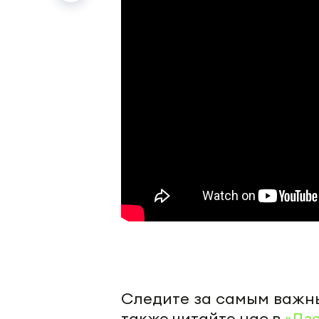
Следите за самым важн
также читайте нас в
«Дз