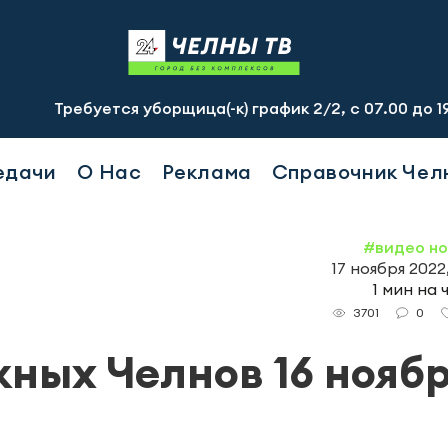
ребуется уборщица(-к) график 2/2, с 07.00 до 19.00, см
едачи
О Нас
Реклама
Справочник Чел
#видео н
17 ноября 2022
1 мин на 
0
3701
ных Челнов 16 нояб