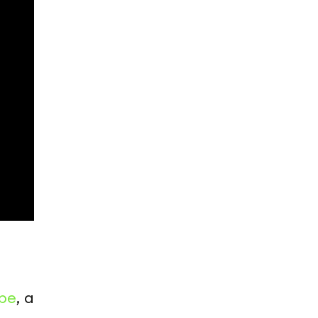
be
, а