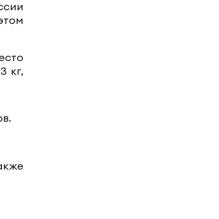
ссии
 этом
есто
3 кг,
в.
также