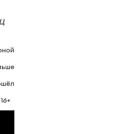
МЦ
рной
льше
ошёл
16+