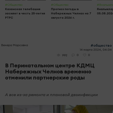
#Общество
#Общество
#Яналыкл
Казанская телебашня
Прогноз погоды в
Яналыклар
засияет в честь 25-летия
Набережных Челнах на 7
05.08.202
РТРС
августа 2026 г.
Венера Марсовна
#общество
14 марта 2024, 04:34
0
0
992
В Перинатальном центре КДМЦ
Набережных Челнов временно
отменили партнерские роды
А все из-за ремонта и плановой дезинфекции