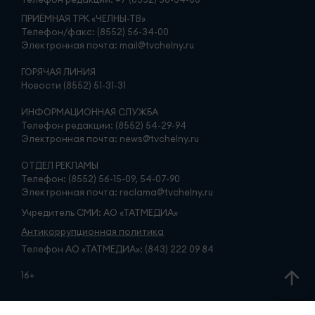
ПРИЁМНАЯ ТРК «ЧЕЛНЫ-ТВ»
Телефон/факс: (8552) 56-34-00
Электронная почта: mail@tvchelny.ru
ГОРЯЧАЯ ЛИНИЯ
Новости (8552) 51-31-31
ИНФОРМАЦИОННАЯ СЛУЖБА
Телефон редакции: (8552) 54-29-94
Электронная почта: news@tvchelny.ru
ОТДЕЛ РЕКЛАМЫ
Телефон: (8552) 56-15-09, 54-07-90
Электронная почта: reclama@tvchelny.ru
Учредитель СМИ: АО «ТАТМЕДИА»
Антикоррупционная политика
Телефон АО «ТАТМЕДИА»: (843) 222 09 84
16+