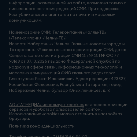
информации, размещенной на сайте, возможна только с
письменного согласия редакций СМИ. При поддержке
Республиканского агентства по печати и массовым
коммуникациям.
Наименование СМИ: Телекомпания «Чаллы-ТВ»
(«Телекомпания «Челны-ТВ»)
Новости Набережных Челнов: Главные новости города и
Татарстана. № свидетельства о регистрации СМИ, дата:
Свидетельство о регистрации СМИ Эл № ЭЛ № ФС 77 -
90168 от 07.10.2025 г выдано Федеральной службой по
надзору в сфере связи, информационных технологий и
массовых коммуникаций ФИО главного редактора:
Гиззатуллин Ренат Мавлявиевич Адрес редакции: 423827,
Российская Федерация, Республика Татарстан, город
Набережные Челны, бульвар Юных ленинцев, д. 9.
АО «ТАТМЕДИА» использует «cookie»
для персонализации
сервисов и удобства пользователей сайтом.
Использование «cookie» можно отменить в настройках
браузера.
Политика конфиденциальности
Телефон редакции:
+7 (8552) 56-34-00