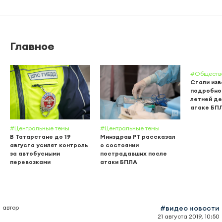
Главное
#Обществ
Стали из
подробнос
летней де
атаке БП
#Центральные темы
#Центральные темы
В Татарстане до 19
Минздрав РТ рассказал
августа усилят контроль
о состоянии
за автобусными
пострадавших после
перевозками
атаки БПЛА
автор
#видео новости
21 августа 2019, 10:50