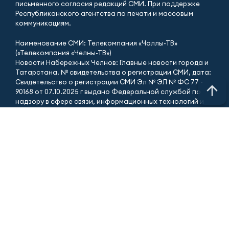
письменного согласия редакций СМИ. При поддержке
Республиканского агентства по печати и массовым
коммуникациям.
Наименование СМИ: Телекомпания «Чаллы-ТВ»
(«Телекомпания «Челны-ТВ»)
Новости Набережных Челнов: Главные новости города и
Татарстана. № свидетельства о регистрации СМИ, дата:
Свидетельство о регистрации СМИ Эл № ЭЛ № ФС 77 -
90168 от 07.10.2025 г выдано Федеральной службой по
надзору в сфере связи, информационных технологий и
массовых коммуникаций ФИО главного редактора:
Гиззатуллин Ренат Мавлявиевич Адрес редакции: 423827,
Российская Федерация, Республика Татарстан, город
Набережные Челны, бульвар Юных ленинцев, д. 9.
АО «ТАТМЕДИА» использует «cookie»
для персонализации
сервисов и удобства пользователей сайтом.
Использование «cookie» можно отменить в настройках
браузера.
Политика конфиденциальности
Телефон редакции:
+7 (8552) 56-34-00