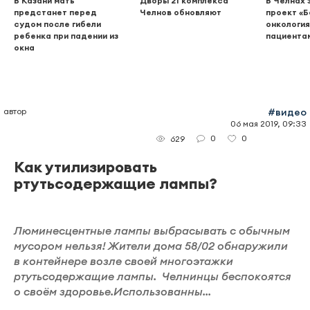
В Казани мать
Дворы 21 комплекса
В Челнах 
предстанет перед
Челнов обновляют
проект «
судом после гибели
онкология
ребенка при падении из
пациента
окна
автор
#видео
06 мая 2019, 09:33
0
0
629
Как утилизировать
ртутьсодержащие лампы?
Люминесцентные лампы выбрасывать с обычным
мусором нельзя! Жители дома 58/02 обнаружили
в контейнере возле своей многоэтажки
ртутьсодержащие лампы. Челнинцы беспокоятся
о своём здоровье.Использованны...