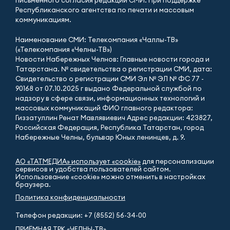
письменного согласия редакций СМИ. При поддержке
Республиканского агентства по печати и массовым
коммуникациям.
Наименование СМИ: Телекомпания «Чаллы-ТВ»
(«Телекомпания «Челны-ТВ»)
Новости Набережных Челнов: Главные новости города и
Татарстана. № свидетельства о регистрации СМИ, дата:
Свидетельство о регистрации СМИ Эл № ЭЛ № ФС 77 -
90168 от 07.10.2025 г выдано Федеральной службой по
надзору в сфере связи, информационных технологий и
массовых коммуникаций ФИО главного редактора:
Гиззатуллин Ренат Мавлявиевич Адрес редакции: 423827,
Российская Федерация, Республика Татарстан, город
Набережные Челны, бульвар Юных ленинцев, д. 9.
АО «ТАТМЕДИА» использует «cookie»
для персонализации
сервисов и удобства пользователей сайтом.
Использование «cookie» можно отменить в настройках
браузера.
Политика конфиденциальности
Телефон редакции:
+7 (8552) 56-34-00
ПРИЁМНАЯ ТРК «ЧЕЛНЫ-ТВ»